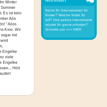
 Im Winter
im Sommer
Kennt Ihr Internetseiten für
 Es ist kein
Kinder? Welche findet Ihr
tier Ailo
toll? Und welche Internetseite
ön! "Ailos
würdet Ihr gerne erfinden?
Schreibt uns
>>> HIER
ns Kino. Wir
 sogar mit
 wird
n,
e Engelke
anz viele
ke Engelke
ssen... Hört
audert