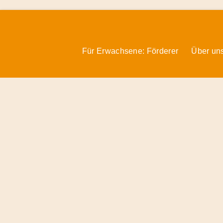
Für Erwachsene: Förderer
Über un
Förderer
&
Preise