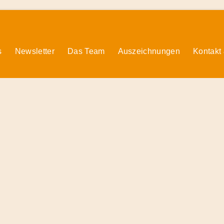
s
Newsletter
Das Team
Auszeichnungen
Kontakt
© 2026 Radiofüchse / Kinderglück e.V.