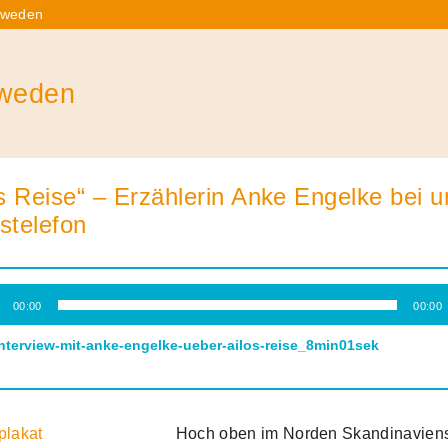
hweden
weden
os Reise“ – Erzählerin Anke Engelke bei 
stelefon
-
00:00
00:00
r
interview-mit-anke-engelke-ueber-ailos-reise_8min01sek
Hoch oben im Norden Skandinavien