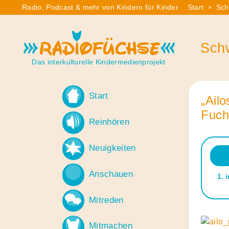
Skip
Radio, Podcast & mehr von Kindern für Kinder
Start
Sc
>
Sie
to
sind
content
Radiofüchse
hier:
Sch
Das interkulturelle Kindermedienprojekt
Start
„Ail
Fuch
Reinhören
Neuigkeiten
Audio
Playe
Anschauen
1.
Mitreden
Mitmachen