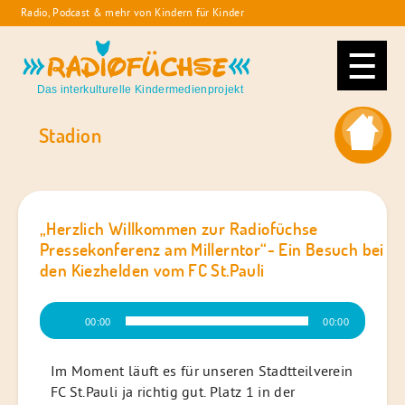
Skip
Radio, Podcast & mehr von Kindern für Kinder
to
Radiofüchse
content
Das interkulturelle Kindermedienprojekt
Stadion
„Herzlich Willkommen zur Radiofüchse
Pressekonferenz am Millerntor“- Ein Besuch bei
den Kiezhelden vom FC St.Pauli
Audio-
00:00
00:00
Player
Im Moment läuft es für unseren Stadtteilverein
FC St.Pauli ja richtig gut. Platz 1 in der