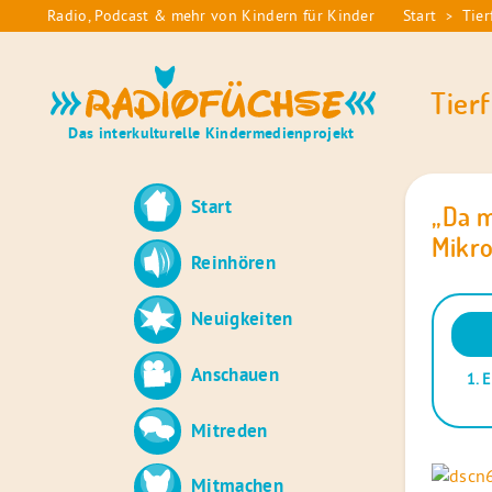
Skip
Radio, Podcast & mehr von Kindern für Kinder
Start
Tier
>
Sie
to
sind
content
Radiofüchse
hier:
Tier
Das interkulturelle Kindermedienprojekt
Start
„Da m
Mikro
Reinhören
Neuigkeiten
Audio
Playe
Anschauen
1.
E
Mitreden
Mitmachen