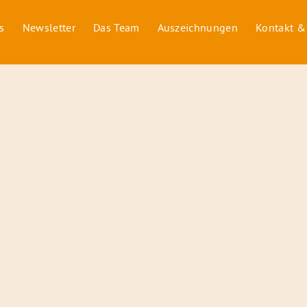
s
Newsletter
Das Team
Auszeichnungen
Kontakt &
© 2026 Radiofüchse / Kinderglück e.V.