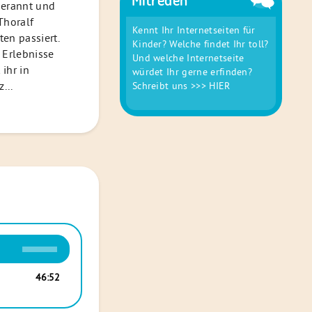
gerannt und
Thoralf
Kennt Ihr Internetseiten für
ten passiert.
Kinder? Welche findet Ihr toll?
 Erlebnisse
Und welche Internetseite
 ihr in
würdet Ihr gerne erfinden?
...
Schreibt uns
>>> HIER
Pfeiltasten
Hoch/Runter
benutzen,
46:52
um
die