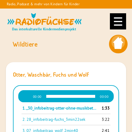
Skip
Radio, Podcast & mehr von Kindern für Kinder
to
Radiofüchse
content
Das interkulturelle Kindermedienprojekt
Wildtiere
Otter, Waschbär, Fuchs und Wolf
Audio-
00:00
00:00
Player
1.
„30_infobeitrag-otter-ohne-musikbett_1min33sek“
1:33
— FISCH
2.
28_infobeitrag-fuchs_3min22sek
3:22
3.
07_infobeitrag_wolf_2min40
2:41