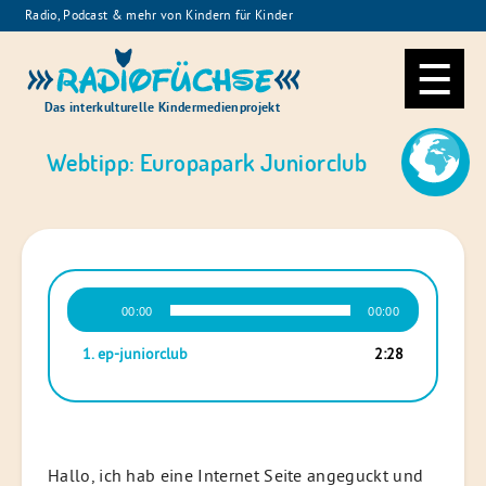
Skip
Radio, Podcast & mehr von Kindern für Kinder
to
Radiofüchse
content
Das interkulturelle Kindermedienprojekt
Webtipp: Europapark Juniorclub
Audio-
00:00
00:00
Player
1.
ep-juniorclub
2:28
Hallo, ich hab eine Internet Seite angeguckt und