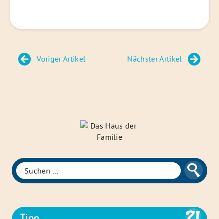
Beitragsnavigation
Voriger Artikel
Nächster Artikel
Das
Haus
der
Familie
Suche
Suchen
nach:
Tipp