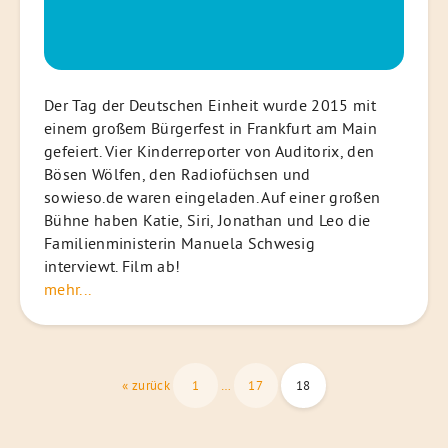
Der Tag der Deutschen Einheit wurde 2015 mit
einem großem Bürgerfest in Frankfurt am Main
gefeiert. Vier Kinderreporter von Auditorix, den
Bösen Wölfen, den Radiofüchsen und
sowieso.de waren eingeladen. Auf einer großen
Bühne haben Katie, Siri, Jonathan und Leo die
Familienministerin Manuela Schwesig
interviewt. Film ab!
mehr...
Seitennummerierung
« zurück
1
…
17
18
der
Beiträge