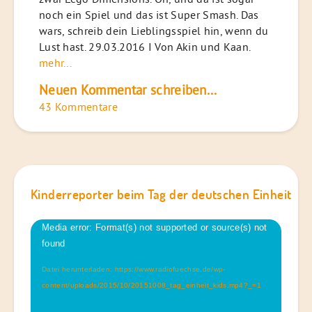
noch ein Spiel und das ist Super Smash. Das
wars, schreib dein Lieblingsspiel hin, wenn du
Lust hast. 29.03.2016 I Von Akin und Kaan.
mehr...
Neuen Kommentar schreiben...
43 Kommentare
Kinderreporter beim Tag der deutschen Einheit
Video-
Media error: Format(s) not supported or source(s) not
Player
found
Datei herunterladen: https://www.radiofuechse.de/wp-
content/uploads/2015/10/20151008_tag_einheit_kids.mp4?_=1