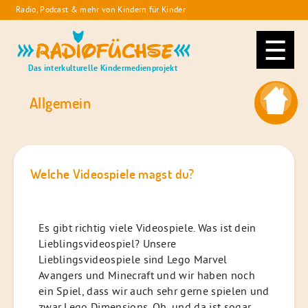
Skip
Radio, Podcast & mehr von Kindern für Kinder
to
Radiofüchse
content
Das interkulturelle Kindermedienprojekt
Allgemein
Welche Videospiele magst du?
Es gibt richtig viele Videospiele. Was ist dein
Lieblingsvideospiel? Unsere
Lieblingsvideospiele sind Lego Marvel
Avangers und Minecraft und wir haben noch
ein Spiel, dass wir auch sehr gerne spielen und
zwar Lego Dimensions. Oh, und da ist sogar