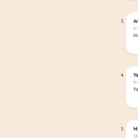
A
6.
H
Y
9.
Y
M
18