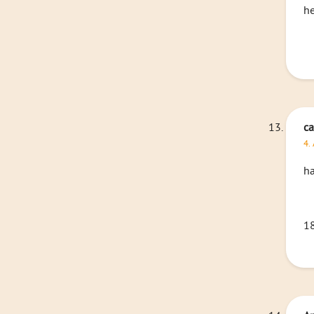
he
ca
4.
ha
1