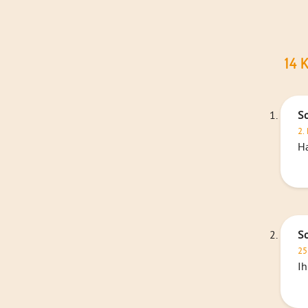
14 
So
2.
H
S
25
Ih