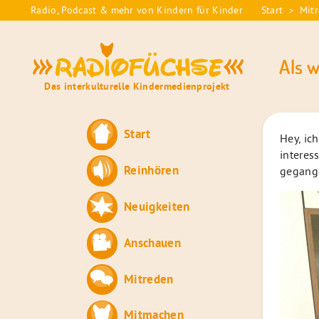
Skip
Radio, Podcast & mehr von Kindern für Kinder
Start
Mit
>
Sie
to
sind
content
Radiofüchse
hier:
Als 
Das interkulturelle Kindermedienprojekt
Start
Hey, ic
interes
Reinhören
gegang
Neuigkeiten
Anschauen
Mitreden
Mitmachen