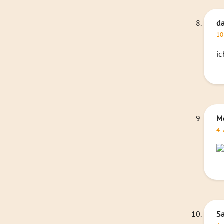
da
10
ic
Mo
4.
S