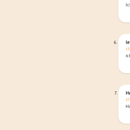
Ic
l
15
ic
H
27
Hi