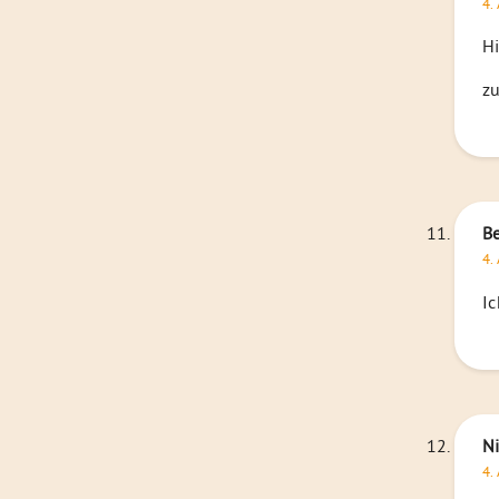
4.
Hi
z
B
4.
Ic
N
4.