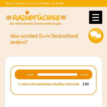
Skip
Radio, Podcast & mehr von Kindern für Kinder
to
Radiofüchse
content
Das interkulturelle Kindermedienprojekt
Was würdest Du in Deutschland
ändern?
Audio-
00:00
00:00
Player
1.
wenn-ich-bestimmen-duerfte-1min1sek
1:02