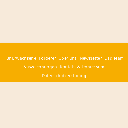
Für Erwachsene: Förderer
Über uns
Newsletter
Das Team
Auszeichnungen
Kontakt & Impressum
Datenschutzerklärung
© 2026 Radiofüchse / Kinderglück e.V.