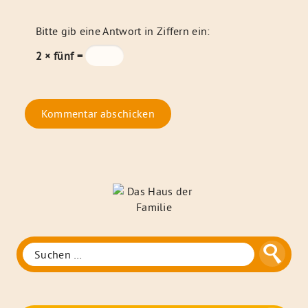
Bitte gib eine Antwort in Ziffern ein:
2 × fünf =
Das
Haus
der
Familie
Suche
Suchen
nach: