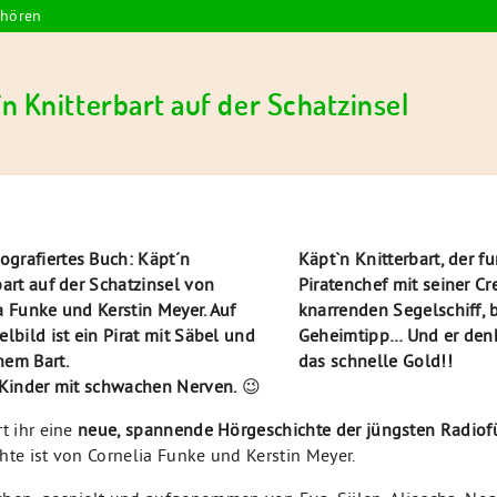
nhören
n Knitterbart auf der Schatzinsel
Käpt`n Knitterbart, der f
Piratenchef mit seiner C
knarrenden Segelschiff,
Geheimtipp… Und er denk
das schnelle Gold!!
 Kinder mit schwachen Nerven.
😉
rt ihr eine
neue, spannende Hörgeschichte der jüngsten Radiof
hte ist von Cornelia Funke und Kerstin Meyer.