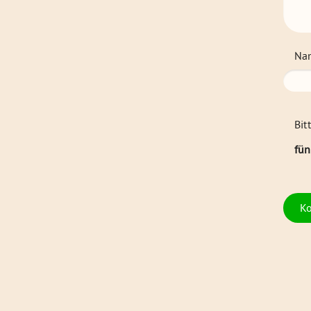
Na
Bit
fün