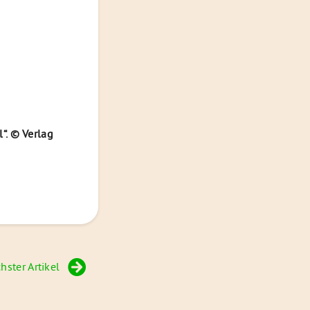
“. © Verlag
hster Artikel