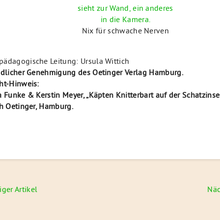
Nix für schwache Nerven
ädagogische Leitung: Ursula Wittich
udlicher Genehmigung des Oetinger Verlag Hamburg.
ht-Hinweis:
a Funke & Kerstin Meyer, „Käpten Knitterbart auf der Schatzinsel
ch Oetinger, Hamburg.
navigation
iger Artikel
Näc