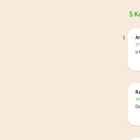
5 K
Ar
27
ic
R
19
Da