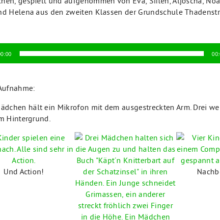
hen, gespielt und aufgenommen von Eva, Siilen, Aljoscha, Noah,
nd Helena aus den zweiten Klassen der Grundschule Thadenstr
Audio-
00:00
00
Player
 Aufnahme:
Und Action!
Nachb