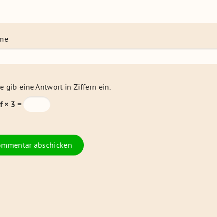
me
te gib eine Antwort in Ziffern ein:
f × 3 =