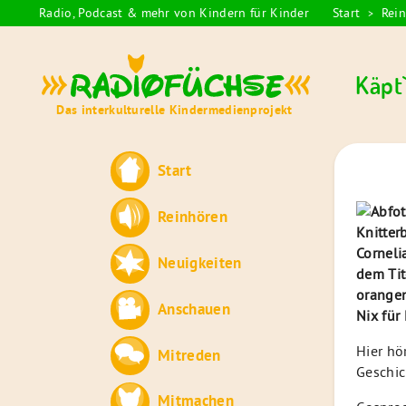
Skip
Radio, Podcast & mehr von Kindern für Kinder
Start
Rei
>
Sie
to
sind
content
Radiofüchse
hier:
Käpt`
Das interkulturelle Kindermedienprojekt
Start
Reinhören
Neuigkeiten
Anschauen
Nix für
Hier hö
Mitreden
Geschic
Mitmachen