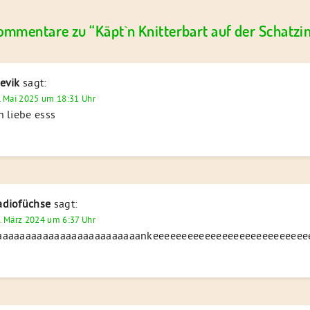
ommentare zu “
Käpt`n Knitterbart auf der Schatzi
evik
sagt:
. Mai 2025 um 18:31 Uhr
h liebe esss
adiofüchse
sagt:
. März 2024 um 6:37 Uhr
aaaaaaaaaaaaaaaaaaaaaaaankeeeeeeeeeeeeeeeeeeeeeeeeeeeeeeee, Mar