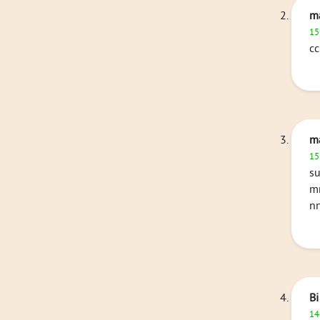
m
15
cc
m
15
su
m
nn
B
14