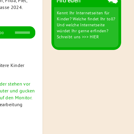
 Frida, Piet,
asse 2024.
Kennt Ihr Internetseiten für
Kinder? Welche findet Ihr toll?
Und welche Internetseite
Pfeiltasten
würdet Ihr gerne erfinden?
:00
Schreibt uns
>>> HIER
Hoch/Runter
benutzen,
um
die
Lautstärke
zu
regeln.
earbeitung