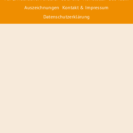
Auszeichnungen
Kontakt & Impressum
Datenschutzerklärung
© 2026 Radiofüchse / Kinderglück e.V.
Förderer
&
Preise