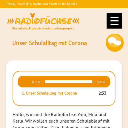
Skip
Radio, Podcast & mehr von Kindern für Kinder
to
Radiofüchse
content
Das interkulturelle Kindermedienprojekt
Unser Schulalltag mit Corona
Audio-
00:00
00:00
Player
1. Unser Schulalltag mit Corona
2:33
Hallo, wir sind die Radiofüchse Yara, Mila und
Karla. Wir wollen euch unseren Schulablauf mit
Corona vorstellen. Dazu haben wir ein Interview