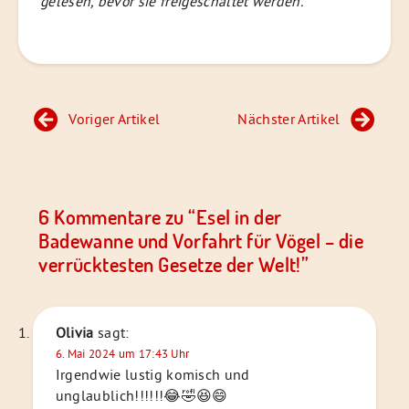
gelesen, bevor sie freigeschaltet werden.
Beitragsnavigation
Voriger Artikel
Nächster Artikel
6 Kommentare zu “
Esel in der
Badewanne und Vorfahrt für Vögel – die
verrücktesten Gesetze der Welt!
”
Olivia
sagt:
6. Mai 2024 um 17:43 Uhr
Irgendwie lustig komisch und
unglaublich!!!!!!😂🤣😆😄