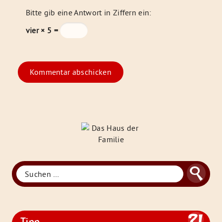
Bitte gib eine Antwort in Ziffern ein:
vier × 5 =
Das
Haus
der
Familie
Suche
Suchen
nach:
Tipp