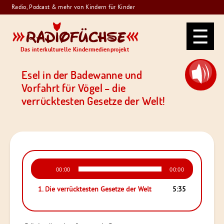
Skip
Radio, Podcast & mehr von Kindern für Kinder
to
Radiofüchse
content
Das interkulturelle Kindermedienprojekt
Esel in der Badewanne und
Vorfahrt für Vögel – die
verrücktesten Gesetze der Welt!
Audio-
00:00
00:00
Player
1. Die verrücktesten Gesetze der Welt
5:35