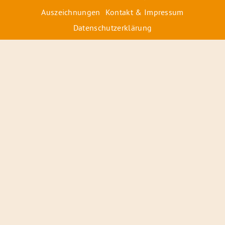
Auszeichnungen
Kontakt & Impressum
Datenschutzerklärung
© 2026 Radiofüchse / Kinderglück e.V.
Förderer
&
Preise